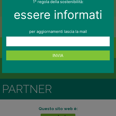
1° regola della sostenibilità:
COME FARE
essere informati
LINEE GUIDA
per aggiornamenti lascia la mail
CERTIFICAZIONI
INVIA
NEWS
PARTNER
Questo sito web è: